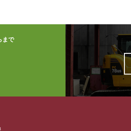
らまで
8